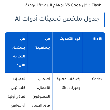
Flash داخل VS Code لمهام البرمجة اليومية.
جدول ملخص تحديثات أدوات AI
الأداة
نوع التحديث
من
هل
يستفيد؟
يستحق
التجربة
الآن؟
Codex
إضافات مهنية
أصحاب
نعم، إذا
وميزة Sites
الأعمال،
كنت تبني
المسوقون،
نماذج أولية
فرق العمل
أو مواقع