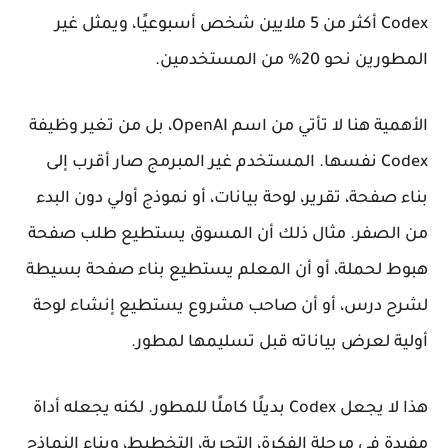
Codex أكثر من 5 ملايين شخص أسبوعيًا، ويمثل غير
المطورين نحو 20% من المستخدمين.
الأهمية هنا لا تأتي من اسم OpenAI، بل من تغير وظيفة
Codex نفسها. المستخدم غير المبرمج صار أقرب إلى
بناء صفحة، تقرير، لوحة بيانات، أو نموذج أولي دون البدء
من الصفر. مثال ذلك أن المسوق يستطيع طلب صفحة
هبوط لحملة، أو أن المعلم يستطيع بناء صفحة بسيطة
لشرح درس، أو أن صاحب مشروع يستطيع إنشاء لوحة
أولية لعرض بياناته قبل تسليمها لمطور.
هذا لا يجعل Codex بديلًا كاملًا للمطور. لكنه يجعله أداة
مفيدة في مرحلة الفكرة، التجربة، التخطيط، وبناء النماذج