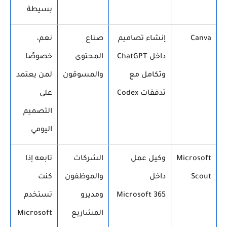
بسيطة
Canva
إنشاء تصاميم
صناع
نعم،
داخل ChatGPT
المحتوى
خصوصًا
وتكامل مع
والمسوقون
لمن يعتمد
تدفقات Codex
على
التصميم
اليومي
Microsoft
وكيل عمل
الشركات
تابعه إذا
Scout
داخل
والموظفون
كنت
Microsoft 365
ومديرو
تستخدم
المشاريع
Microsoft