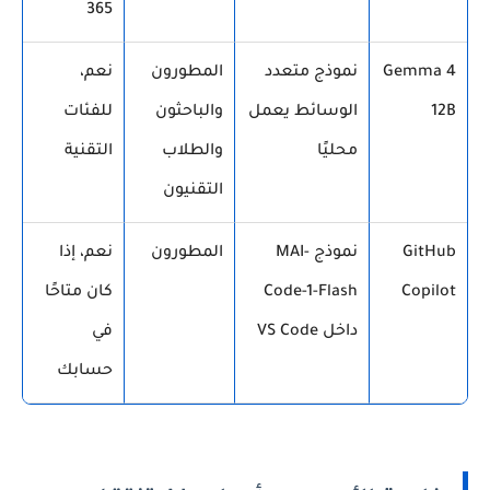
365
Gemma 4
نموذج متعدد
المطورون
نعم،
12B
الوسائط يعمل
والباحثون
للفئات
محليًا
والطلاب
التقنية
التقنيون
GitHub
نموذج MAI-
المطورون
نعم، إذا
Copilot
Code-1-Flash
كان متاحًا
داخل VS Code
في
حسابك