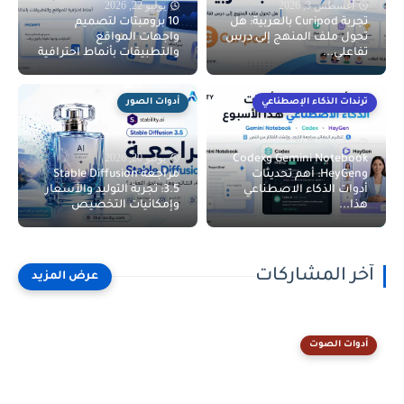
أغسطس 3, 2026
يوليو 22, 2026
تجربة Curipod بالعربية: هل
10 برومبتات لتصميم
تحول ملف المنهج إلى درس
واجهات المواقع
تفاعلي...
والتطبيقات بأنماط احترافية
ترندات الذكاء الإصطناعي
أدوات الصور
يوليو 21, 2026
يوليو 20, 2026
Gemini Notebook وCodex
وHeyGen: أهم تحديثات
مراجعة Stable Diffusion
أدوات الذكاء الاصطناعي
3.5: تجربة التوليد والأسعار
هذا...
وإمكانيات التخصيص
آخر المشاركات
أدوات الصوت