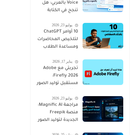
Voice بالعربي: هل
تنجح في الكتابة
بالصوت؟
يوليو 23, 2026
10 أوامر ChatGPT
لتلخيص المحاضرات
ومساعدة الطلاب
على المراجعة
يناير 17, 2026
تجربتي مع Adobe
Firefly 2026:
مستقبل توليد الصور
بالذكاء الاصطناعي
يوليو 23, 2026
من أدوبي
مراجعة Magnific AI:
منصة Freepik
الجديدة لتوليد الصور
والفيديو بالذكاء
يوليو 25, 2026