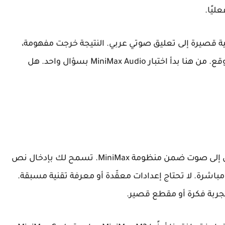
يًا.
ية قصيرة إلى تعليق صوتي عربي. النتيجة خرجت مفهومة،
لكن الإيقاع والنبرة لم يكونا دائمًا كما نتخيل أو نتوقع. من هنا بدأ اختبار MiniMax Audio بسؤال واحد. هل
MiniMax Audio أداة ذكاء اصطناعي لتحويل النص إلى صوت ضمن منظومة MiniMax. تسمح لك بإدخال نص
باشرة. لا تحتاج إعدادات معقّدة أو معرفة تقنية مسبقة.
لتجربة فكرة أو مقطع قصير.