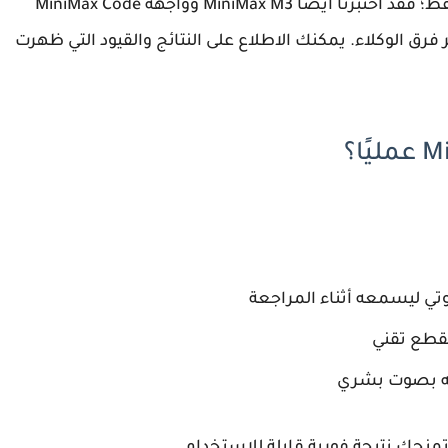
ولا تقتصر منظومة MiniMax على توليد الصوت فقط؛ فقد اختبرنا أيضًا MiniMax M3 وواجهة MiniMax Code
فرق الوكلاء. يمكنك الاطلاع على النتائج والقيود التي ظهرت
ي ليسمعه أثناء المراجعة
مقطع تقني
له بصوت بشري