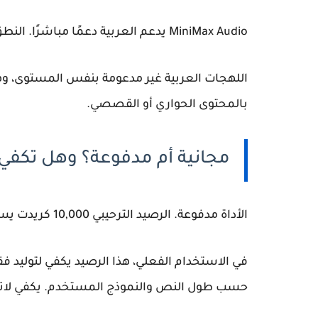
MiniMax Audio يدعم العربية دعمًا مباشرًا. النطق بالفصحى واضح ومستقر، ولا تحتاج إعدادات خاصة للغة.
اللهجات العربية غير مدعومة بنفس المستوى، وهذ
بالمحتوى الحواري أو القصصي.
مجانية أم مدفوعة؟ وهل تكفي 
الأداة مدفوعة. الرصيد الترحيبي 10,000 كريدت يسمح لك بتجربة وأختبار الاداة بشكل جيد.
في الاستخدام الفعلي، هذا الرصيد يكفي لتوليد 
حسب طول النص والنموذج المستخدم. يكفي لاتخاذ