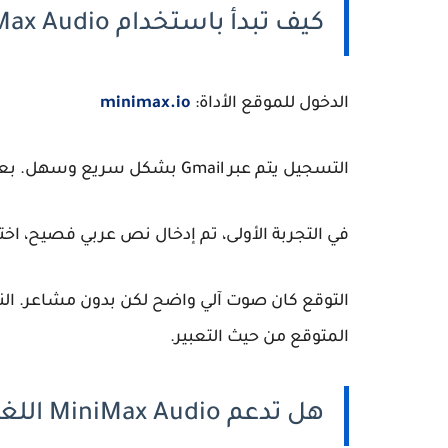
كيف تبدأ باستخدام MiniMax Audio؟
الدخول للموقع الأداة:
minimax.io
التسجيل يتم عبر Gmail بشكل سريع وسهل. بعد الدخول، تحصل على 10,000 كريدت ترحيبي.
في التجربة الأولى، تم إدخال نص عربي فصيح، اختيار نموذج speech-2.6-hd، وتعديل س
التوقع كان صوت آلي واضح لكن بدون مشاعر. ا
المتوقع من حيث التعبير.
هل تدعم MiniMax Audio اللغة العربية؟