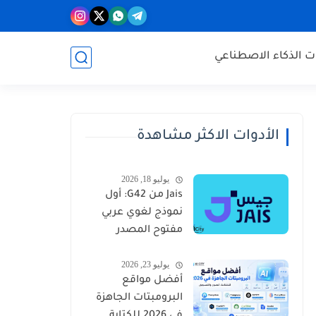
ات الذكاء الاصطناعي
الأدوات الاكثر مشاهدة
يوليو 18, 2026
Jais من G42: أول
نموذج لغوي عربي
مفتوح المصدر
ينافس GPT
يوليو 23, 2026
وGemini
أفضل مواقع
البرومبتات الجاهزة