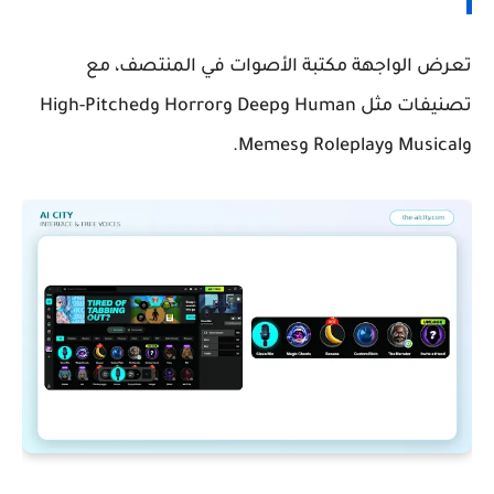
تعرض الواجهة مكتبة الأصوات في المنتصف، مع
تصنيفات مثل Human وDeep وHorror وHigh-Pitched
وMusical وRoleplay وMemes.