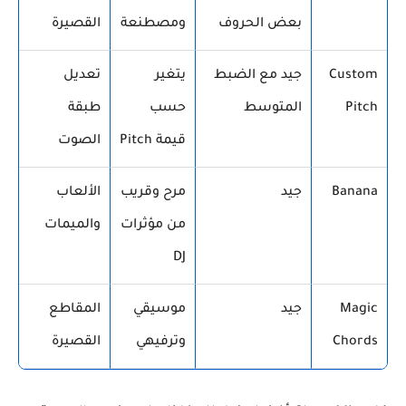
بعض الحروف
ومصطنعة
القصيرة
Custom
جيد مع الضبط
يتغير
تعديل
Pitch
المتوسط
حسب
طبقة
قيمة Pitch
الصوت
Banana
جيد
مرح وقريب
الألعاب
من مؤثرات
والميمات
DJ
Magic
جيد
موسيقي
المقاطع
Chords
وترفيهي
القصيرة