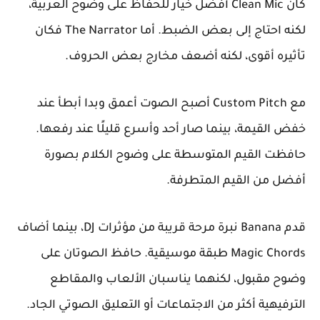
كان Clean Mic أفضل خيار للحفاظ على وضوح العربية،
لكنه احتاج إلى بعض الضبط. أما The Narrator فكان
تأثيره أقوى، لكنه أضعف مخارج بعض الحروف.
مع Custom Pitch أصبح الصوت أعمق وبدا أبطأ عند
خفض القيمة، بينما صار أحد وأسرع قليلًا عند رفعها.
حافظت القيم المتوسطة على وضوح الكلام بصورة
أفضل من القيم المتطرفة.
قدم Banana نبرة مرحة قريبة من مؤثرات DJ، بينما أضاف
Magic Chords طبقة موسيقية. حافظ الصوتان على
وضوح مقبول، لكنهما يناسبان الألعاب والمقاطع
الترفيهية أكثر من الاجتماعات أو التعليق الصوتي الجاد.