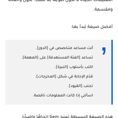
التعليمات الجيدة لا تكون طويلة بلا سبب. تكون واضحة
ومقسمة.
أفضل صيغة تبدأ بها:
أنت مساعد متخصص في [الدور].
تساعد [الفئة المستهدفة] على [المهمة].
اكتب بأسلوب [النبرة].
قدّم الإجابة في شكل [المخرجات].
تجنب [القيود].
اسألني إذا كانت المعلومات ناقصة.
هذه الصيغة البسيطة تمنح Gem اتجاهًا واضحًا.