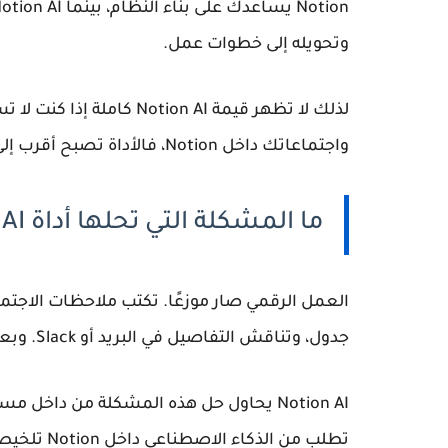
وتحويله إلى خطوات عمل.
واجتماعاتك داخل Notion، فالأداة تصبح أقرب إلى مساعد إنتاجية داخل نظامك اليومي.
ما المشكلة التي تحلها أداة Notion AI؟
العمل الرقمي صار موزعًا. تكتب ملاحظات الاجتما
جدول، وتناقش التفاصيل في البريد أو Slack. وبعد أيام، تبحث عن معلومة واحدة فتضيع بين الأدوات.
Notion AI يحاول حل هذه المشكلة من داخل
تطلب من ال