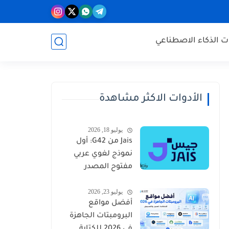
ات الذكاء الاصطناعي
الأدوات الاكثر مشاهدة
يوليو 18, 2026
Jais من G42: أول
نموذج لغوي عربي
مفتوح المصدر
ينافس GPT
يوليو 23, 2026
وGemini
أفضل مواقع
البرومبتات الجاهزة