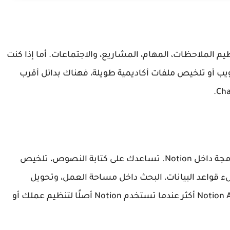
N من يستخدم Notion يوميًا لتنظيم الملاحظات، المهام، المشاريع، والاجتماعات. أما إذا كنت
الويب أو تلخيص ملفات أكاديمية طويلة، فهناك بدائل أقرب
هي مجموعة ميزات ذكاء اصطناعي مدمجة داخل Notion. تساعدك على كتابة النصوص، تلخيص
ء قواعد البيانات، البحث داخل مساحة العمل، وتحويل
الملاحظات إلى مهام أو خطط. تظهر قيمة أداة Notion AI أكثر عندما تستخدم Notion أصلًا لتنظيم عملك أو