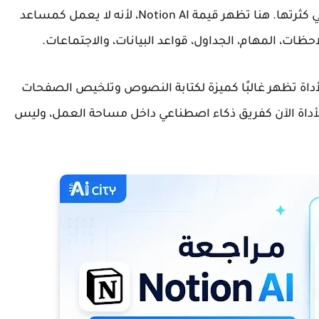
في كثرتها. هنا تظهر قيمة
Notion AI
، لأنه لا يعمل كمساعد
ت، المهام، الجداول، قواعد البيانات، والاجتماعات.
Not أول مرة في يوليو 2025، كانت الأداة تظهر غالبًا كميزة لكتابة النصوص وتلخيص الصفحات
ل Notion. اليوم تغيّر وضعها. تقدّم Notion الأداة الآن كفريق ذكاء اصطناعي داخل مساحة العمل، وليس