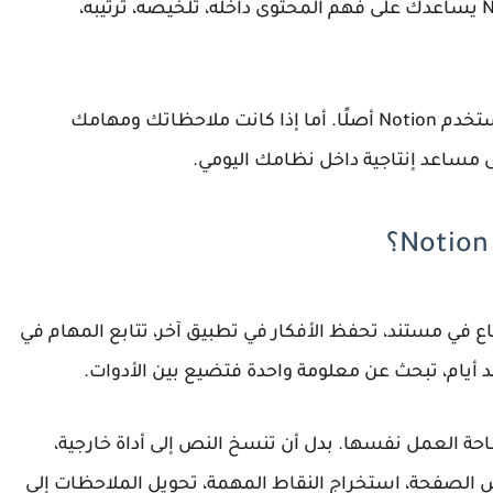
Notion يساعدك على بناء النظام، بينما Notion AI يساعدك على فهم المحتوى داخله، تلخيصه، ترتيبه،
لذلك لا تظهر قيمة Notion AI كاملة إذا كنت لا تستخدم Notion أصلًا. أما إذا كانت ملاحظاتك ومهامك
ع في مستند، تحفظ الأفكار في تطبيق آخر، تتابع المهام في
 مساحة العمل نفسها. بدل أن تنسخ النص إلى أداة خارجية،
ذكاء الاصطناعي داخل Notion تلخيص الصفحة، استخراج النقاط المهمة، تحويل الملاحظات إلى