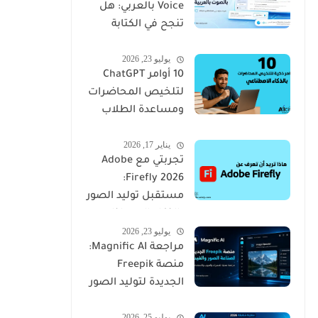
Voice بالعربي: هل
تنجح في الكتابة
بالصوت؟
يوليو 23, 2026
10 أوامر ChatGPT
لتلخيص المحاضرات
ومساعدة الطلاب
على المراجعة
يناير 17, 2026
تجربتي مع Adobe
Firefly 2026:
مستقبل توليد الصور
بالذكاء الاصطناعي
يوليو 23, 2026
من أدوبي
مراجعة Magnific AI:
منصة Freepik
الجديدة لتوليد الصور
والفيديو بالذكاء
يوليو 25, 2026