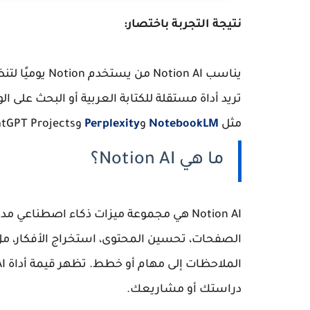
نتيجة التجربة باختصار:
يناسب otion AI
تريد أداة مستقلة للكتابة العربية أو البحث على 
مثل
NotebookLM
و
Perplexity
وChatGPT Projects.
ما هي Notion AI؟
Notion AI
الصفحات، تحسين المحتوى، استخراج الأفكار، مل
دراستك أو مشاريعك.