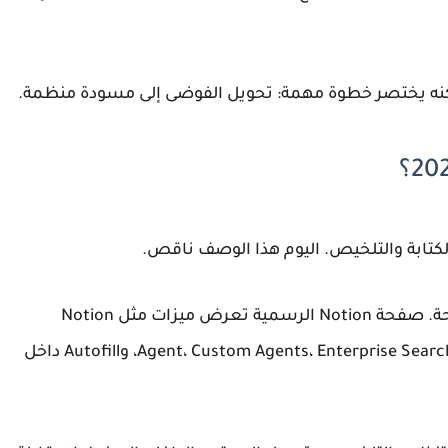
ة. لكنه يختصر خطوة مهمة: تحويل الفوضى إلى مسودة منظمة.
الكتابة والتلخيص. اليوم هذا الوصف ناقص.
Notion AI أصبح أوسع من مربع كتابة داخل صفحة. صفحة Notion الرسمية تعرض ميزات مثل Notion
Agent، Custom Agents، Enterprise Search، AI Meeting Notes، Research Mode، AI blocks، وAutofill داخل