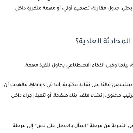
حثي، جدول مقارنة، تصميم أولي، أو مهمة متكررة داخل
 بينما وكيل الذكاء الاصطناعي يحاول تنفيذ مهمة.
عندما تسأل أداة محادثة عن خطة عرض تقديمي، ستحصل غالبًا على نقاط مكتوبة. أما في Manus، فالهدف أن
ب محتوى، إنشاء ملف، بناء صفحة، أو تنفيذ إجراء داخل
أخطاء. لكنه ينقل التجربة من مرحلة “اسأل واحصل على نص” إلى مرحلة