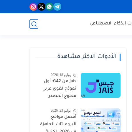
ات الذكاء الاصطناعي
الأدوات الاكثر مشاهدة
يوليو 18, 2026
Jais من G42: أول
نموذج لغوي عربي
مفتوح المصدر
ينافس GPT
يوليو 23, 2026
وGemini
أفضل مواقع
البرومبتات الجاهزة