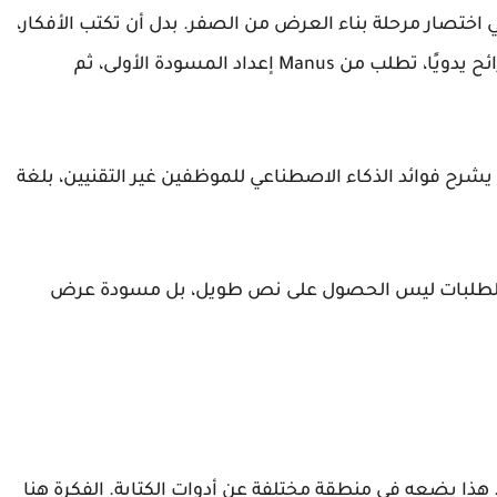
اختصار مرحلة بناء العرض من الصفر. بدل أن تكتب الأفكار،
وتفتح PowerPoint أو Google Slides، وتبني الشرائح يدويًا، تطلب من Manus إعداد المسودة الأولى، ثم
تطلب منه “أنشئ عرضًا من 8 شرائح يشرح فوائد الذكاء الاصطناعي للموظفين غير التقنيين، بلغة
ن الطلبات ليس الحصول على نص طويل، بل مسودة عرض
ب. هذا يضعه في منطقة مختلفة عن أدوات الكتابة. الفكرة هنا