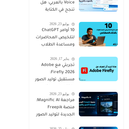
Voice بالعربي: هل
تنجح في الكتابة
بالصوت؟
يوليو 23, 2026
10 أوامر ChatGPT
لتلخيص المحاضرات
ومساعدة الطلاب
على المراجعة
يناير 17, 2026
تجربتي مع Adobe
Firefly 2026:
مستقبل توليد الصور
بالذكاء الاصطناعي
يوليو 23, 2026
من أدوبي
مراجعة Magnific AI:
منصة Freepik
الجديدة لتوليد الصور
والفيديو بالذكاء
يوليو 25, 2026