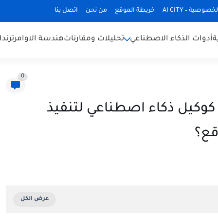
وصية – AI CITY
خريطة الموقع
من نحن
اتصل بنا
ة
أدوات الذكاء الاصطناعي
تحليلات ومقارنات
هندسة الاوامر
ترند
0
M: هل يصلح كوكيل ذكاء اصطناعي لتنفيذ
قع؟