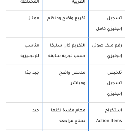
العربية
المختلطة
تسجيل
تفريغ واضح ومنظم
ممتاز
إنجليزي كامل
رفع ملف صوتي
التفريغ كان سليمًا
مناسب
إنجليزي
حسب تجربة سابقة
للإنجليزية
تلخيص
ملخص واضح
جيد جدًا
تسجيل
ومباشر
إنجليزي
استخراج
مهام مفيدة لكنها
جيد
Action Items
تحتاج مراجعة